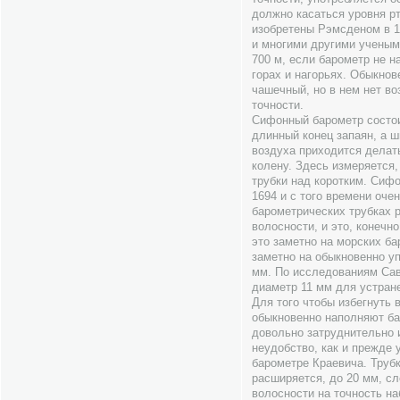
должно касаться уровня р
изобретены Рэмсденом в 1
и многими другими ученым
700 м, если барометр не 
горах и нагорьях. Обыкнов
чашечный, но в нем нет в
точности.
Сифонный барометр состои
длинный конец запаян, а 
воздуха приходится делать
колену. Здесь измеряется,
трубки над коротким. Сиф
1694 и с того времени оче
барометрических трубках р
волосности, и это, конечн
это заметно на морских ба
заметно на обыкновенно у
мм. По исследованиям Сав
диаметр 11 мм для устране
Для того чтобы избегнуть 
обыкновенно наполняют ба
довольно затруднительно и
неудобство, как и прежде
барометре Краевича. Труб
расширяется, до 20 мм, сл
волосности на точность н