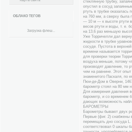
Карта сайта
стеклянную трубку, запаян
опустил в сосуд запаянным
ртуть в трубке оказалась 
ОБЛАКО ТЕГОВ
на 760 мм, а сверху была
— 10 м — к высоте ртути в
весов ртути и воды, т. е. 
Загрузка флеш...
на 13,6 раз меньшую высот
Уже Торричелли дал верну
жидкости в трубке уравно
сосуде. Пустота в верхней
времени называется торри
для проверки теории Торри
воздуха меньше, потому ч
производят давление, то р
чем на равнине. Этот опыт
знаменитого Паскаля, по е
Пюи-де-Дом в Оверни, 1467
барометр стоял на 80 мм н
Для измерения давления в
барометр, и со временем 
дающих возможность набл
БАРОМЕТРЫ
Барометры бывают двух ро
Первые (фиг. 2) снабжены
перемещать дно сосуда L. L
соответствовал 0 шкалы ба
точности, употребляется о