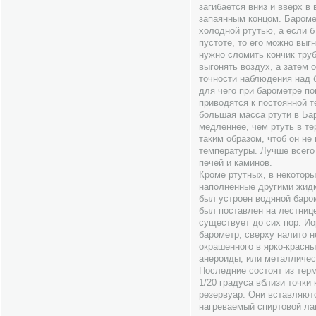
загибается вниз и вверх в
запаянным концом. Бароме
холодной ртутью, а если б
пустоте, то его можно выгн
нужно сломить кончик труб
выгонять воздух, а затем 
точности наблюдения над 
для чего при барометре п
приводятся к постоянной т
большая масса ртути в Ба
медленнее, чем ртуть в т
таким образом, чтоб он н
температуры. Лучше всего 
печей и каминов.
Кроме ртутных, в некотор
наполненные другими жидко
был устроен водяной баром
был поставлен на лестниц
существует до сих пор. И
барометр, сверху налито 
окрашенного в ярко-красны
анероиды, или металличес
Последние состоят из терм
1/20 градуса вблизи точки
резервуар. Они вставляют
нагреваемый спиртовой ла