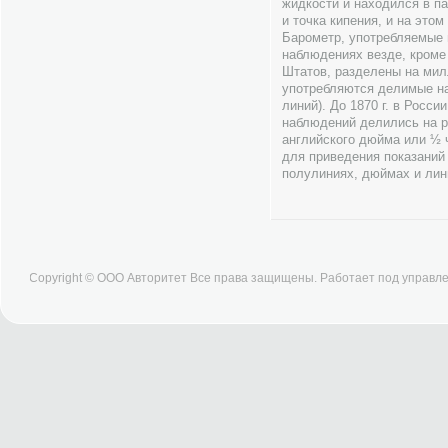
жидкости и находился в п
и точка кипения, и на это
Барометр, употребляемые 
наблюдениях везде, кроме
Штатов, разделены на милл
употребляются делимые на
линий). До 1870 г. в Росс
наблюдений делились на ру
английского дюйма или ½ 
для приведения показаний 
полулиниях, дюймах и лин
Copyright © ООО Авторитет Все права защищены. Работает под управ