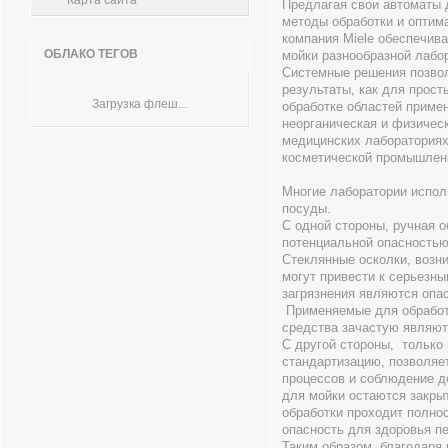
Карта сайта
Предлагая свои автоматы 
методы обработки и оптим
компания Miele обеспечив
ОБЛАКО ТЕГОВ
мойки разнообразной лабо
Системные решения позво
результаты, как для прост
Загрузка флеш...
обработке областей примен
неорганическая и физическ
медицинских лабораториях
косметической промышлен
Многие лаборатории испо
посуды.
С одной стороны, ручная о
потенциальной опасностью
Стеклянные осколки, возн
могут привести к серьезн
загрязнения являются опас
Применяемые для обработ
средства зачастую являю
С другой стороны, только
стандартизацию, позволяе
процессов и соблюдение д
для мойки остаются закры
обработки проходит полно
опасность для здоровья п
Таким образом, благодаря