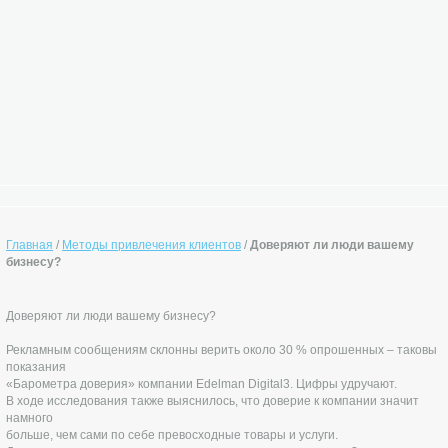
Главная
/
Методы привлечения клиентов
/
Доверяют ли люди вашему
бизнесу?
Доверяют ли люди вашему бизнесу?
Рекламным сообщениям склонны верить около 30 % опрошенных – таковы
показания
«Барометра доверия» компании Edelman Digital3. Цифры удручают.
В ходе исследования также выяснилось, что доверие к компании значит
намного
больше, чем сами по себе превосходные товары и услуги.