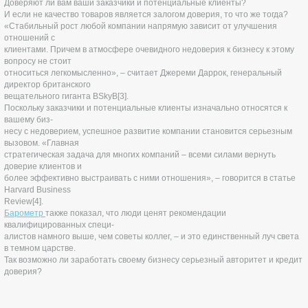
Доверяют ли вам ваши заказчики и потенциальные клиенты?
И если не качество товаров является залогом доверия, то что же тогда?
«Стабильный рост любой компании напрямую зависит от улучшения
отношений с
клиентами. Причем в атмосфере очевидного недоверия к бизнесу к этому
вопросу не стоит
относиться легкомысленно», – считает Джереми Даррок, генеральный
директор британского
вещательного гиганта BSkyB[3].
Поскольку заказчики и потенциальные клиенты изначально относятся к
вашему биз-
несу с недоверием, успешное развитие компании становится серьезным
вызовом. «Главная
стратегическая задача для многих компаний – всеми силами вернуть
доверие клиентов и
более эффективно выстраивать с ними отношения», – говорится в статье
Harvard Business
Review[4].
Барометр
также показал, что люди ценят рекомендации
квалифицированных специ-
алистов намного выше, чем советы коллег, – и это единственный луч света
в темном царстве.
Так возможно ли заработать своему бизнесу серьезный авторитет и кредит
доверия?