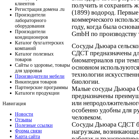
клиентов
получить и сохранить ж
Регистрация домена .ru
(1899) водород. Первы
Произодители
коммерческого использ
лабораторного
году, когда была основ
оборудования
Произодители
GmbH по производству 
кондиционеров
Каталог бухгалтерских
Сосуды Дьюара сельско
компаний
СДСТ предназначены дл
Каталог полезных
биоматериалов при темп
товаров
Сайты о здоровье, товары
основном используются 
для здоровья
технологии искусственн
Производители мебели
биологии.
Википедия товаров
Партнерские программы
Малые сосуды Дьюара 
Каталоги продукции
предназначены преимущ
или непродолжительног
Навигация
особенно удобны для р
Новости
человеком.
Отзывы
Сосуды Дьюара СДСТ б
Полезные ссылки
нагрузкам, возникающи
Форма связи
Карта сайта
работах и транспортиро