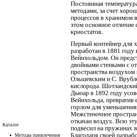
Постоянная температур
методами, за счет хоро
процессов в хранимом в
этом основное отличие 
криостатов.
Первый контейнер для 
разработан в 1881 году
Вейнхольдом. Он предс
двойными стенками с о
пространства воздухом 
Ольшевским и С. Врубл
кислорода. Шотландски
Дьюар в 1892 году усо
Вейнхольда, превратив 
горлом для уменьшения
Межстеночное пространс
откачан воздух. Всю э
Каталог
подвесил на пружинах в
Благодаря своей разраб
Методы привлечения