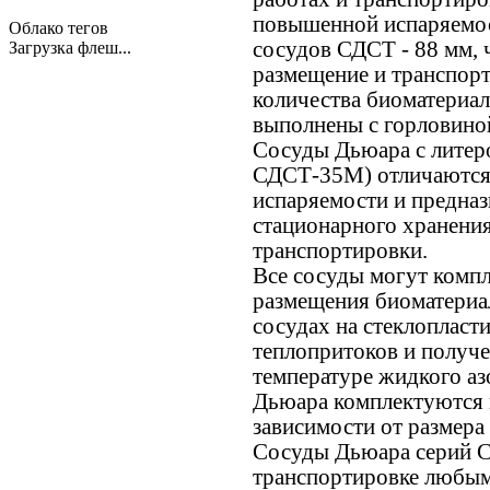
повышенной испаряемос
Облако тегов
сосудов СДСТ - 88 мм, 
Загрузка флеш...
размещение и транспор
количества биоматериал
выполнены с горловино
Сосуды Дьюара с лите
СДСТ-35М) отличаются
испаряемости и предна
стационарного хранения
транспортировки.
Все сосуды могут компл
размещения биоматериа
сосудах на стеклопласт
теплопритоков и получе
температуре жидкого аз
Дьюара комплектуются н
зависимости от размера
Сосуды Дьюара серий 
транспортировке любым